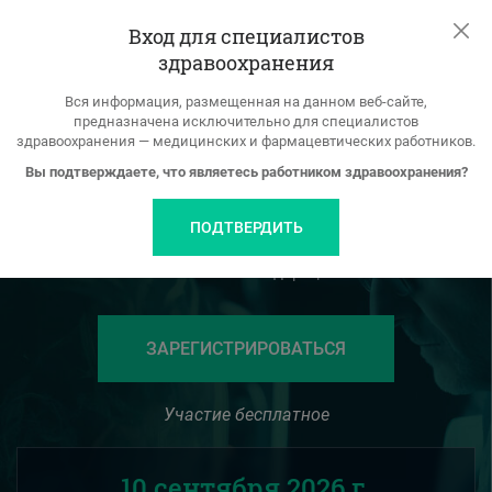
Вход для специалистов
Вход
ТРАНСЛЯЦИЯ
РЕГИСТРАЦИЯ
здравоохранения
Вся информация, размещенная на данном веб-сайте,
Конференция Евразийской Ассоциации Терапевтов
предназначена исключительно для специалистов
здравоохранения — медицинских и фармацевтических работников.
«Внутренняя медицина
Вы подтверждаете, что являетесь работником здравоохранения?
в клинических кейсах»
ПОДТВЕРДИТЬ
При поддержке Министерства здравоохранения
Российской Федерации
ЗАРЕГИСТРИРОВАТЬСЯ
Участие бесплатное
10 сентября 2026 г.